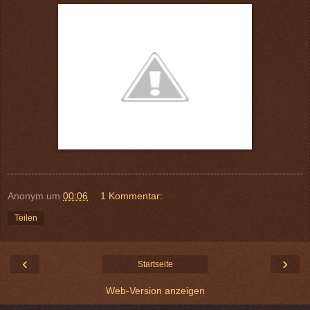
Anonym
um
00:06
1 Kommentar:
Teilen
‹
›
Startseite
Web-Version anzeigen