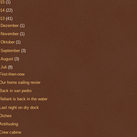
015
(1)
014
(22)
013
(41)
►
Dezember
(1)
►
November
(1)
►
Oktober
(1)
►
September
(3)
►
August
(3)
▼
Juli
(8)
First-then-now
Our home sailing revier
Back in san pedro
Reliant is back in the water
Last night on dry dock
Dishes
Antifouling
Crew cabine