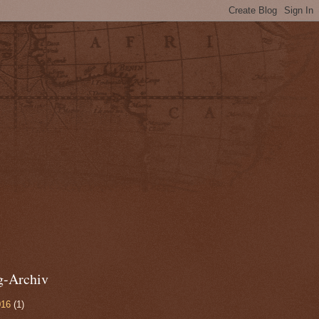
g-Archiv
016
(1)