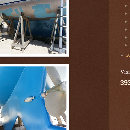
►
2
Visi
39