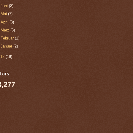
►
Juni
(8)
►
Mai
(7)
►
April
(3)
►
März
(3)
►
Februar
(1)
►
Januar
(2)
012
(19)
tors
3,277