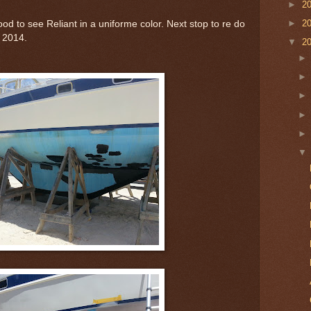
►
2
►
2
ood to see Reliant in a uniforme color. Next stop to re do
n 2014.
▼
2