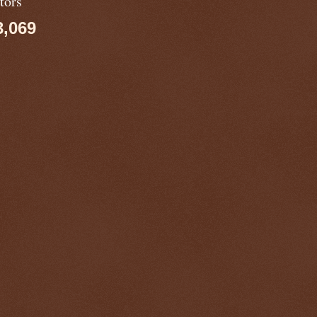
tors
3,069