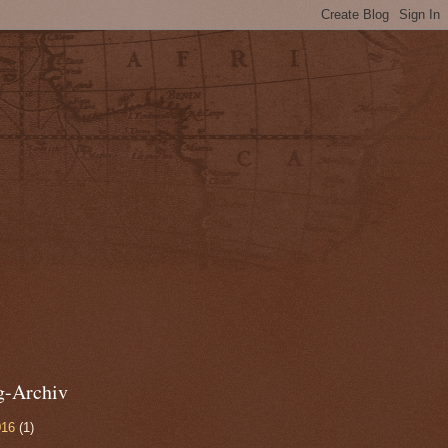
g-Archiv
016
(1)