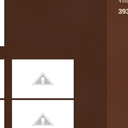
Visi
39