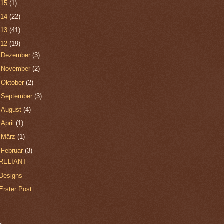
015
(1)
014
(22)
013
(41)
012
(19)
►
Dezember
(3)
►
November
(2)
►
Oktober
(2)
►
September
(3)
►
August
(4)
►
April
(1)
►
März
(1)
▼
Februar
(3)
RELIANT
Designs
Erster Post