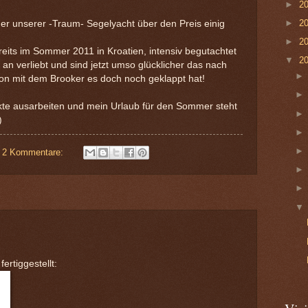
►
2
►
2
er unserer -Traum- Segelyacht über den Preis einig
►
2
reits im Sommer 2011 in Kroatien, intensiv begutachtet
▼
2
an verliebt und sind jetzt umso glücklicher das nach
on mit dem Brooker es doch noch geklappt hat!
nkte ausarbeiten und mein Urlaub für den Sommer steht
)
2 Kommentare:
ertiggestellt: