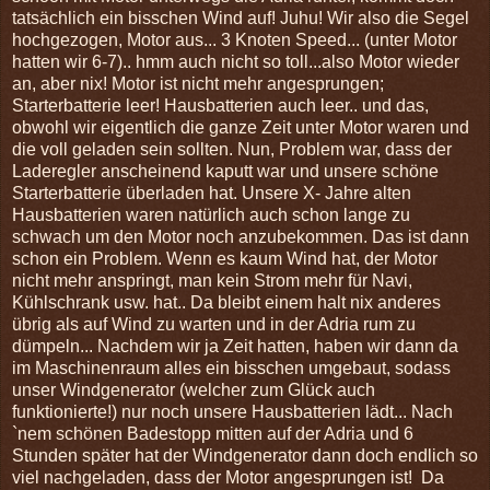
tatsächlich ein bisschen Wind auf! Juhu! Wir also die Segel
hochgezogen, Motor aus... 3 Knoten Speed... (unter Motor
hatten wir 6-7).. hmm auch nicht so toll...also Motor wieder
an, aber nix! Motor ist nicht mehr angesprungen;
Starterbatterie leer! Hausbatterien auch leer.. und das,
obwohl wir eigentlich die ganze Zeit unter Motor waren und
die voll geladen sein sollten. Nun, Problem war, dass der
Laderegler anscheinend kaputt war und unsere schöne
Starterbatterie überladen hat. Unsere X- Jahre alten
Hausbatterien waren natürlich auch schon lange zu
schwach um den Motor noch anzubekommen. Das ist dann
schon ein Problem. Wenn es kaum Wind hat, der Motor
nicht mehr anspringt, man kein Strom mehr für Navi,
Kühlschrank usw. hat.. Da bleibt einem halt nix anderes
übrig als auf Wind zu warten und in der Adria rum zu
dümpeln... Nachdem wir ja Zeit hatten, haben wir dann da
im Maschinenraum alles ein bisschen umgebaut, sodass
unser Windgenerator (welcher zum Glück auch
funktionierte!) nur noch unsere Hausbatterien lädt... Nach
`nem schönen Badestopp mitten auf der Adria und 6
Stunden später hat der Windgenerator dann doch endlich so
viel nachgeladen, dass der Motor angesprungen ist! Da