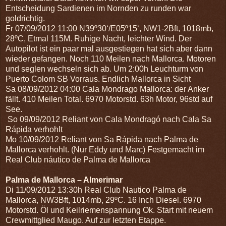
Entscheidung Sardienen im Nornden zu runden war
goldrichtig.
Fr 07/09/2012 11:00 N39º30‘/E05º15‘, NW1-2Bft, 1018mb,
28ºC, Etmal 115M. Ruhige Nacht, leichter Wind. Der
Autopilot ist ein paar mal ausgestiegen hat sich aber dann
wieder gefangen. Noch 110 Meilen nach Mallorca. Motoren
und seglen wechseln sich ab. Um 2:00h Leuchturm von
Puerto Colom SB Vorraus. Endlich Mallorca in Sicht
Sa 08/09/2012 04:00 Cala Mondrago Mallorca: der Anker
fällt.
410 Meilen Total. 6970 Motorstd. 63h Motor, 96std auf
See.
So 09/09/2012 Reliant von Cala Mondragó nach Cala Sa
Rápida verhohlt
Mo 10/09/2012 Reliant von Sa Rápida nach Palma de
Mallorca verhohlt. (Nur Eddy und Marc) Festgemacht im
Real Club náutico de Palma de Mallorca
Palma de Mallorca – Almerimar
Di 11/09/2012 13:30h Real Club Nautico Palma de
Mallorca, NW3Bft, 1014mb, 29ºC. 16 Inch Diesel. 6970
Motorstd. Öl und Keilriemenspannung Ok.
Start mit neuem
Crewmittglied Maugo. Auf zur letzten Etappe.