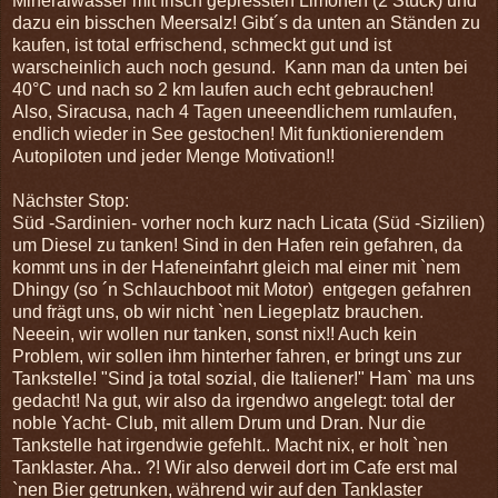
Mineralwasser mit frisch gepressten Limonen (2 Stück) und
dazu ein bisschen Meersalz! Gibt´s da unten an Ständen zu
kaufen, ist total erfrischend, schmeckt gut und ist
warscheinlich auch noch gesund. Kann man da unten bei
40°C und nach so 2 km laufen auch echt gebrauchen!
Also, Siracusa, nach 4 Tagen uneeendlichem rumlaufen,
endlich wieder in See gestochen! Mit funktionierendem
Autopiloten und jeder Menge Motivation!!
Nächster Stop:
Süd -Sardinien- vorher noch kurz nach Licata (Süd -Sizilien)
um Diesel zu tanken! Sind in den Hafen rein gefahren, da
kommt uns in der Hafeneinfahrt gleich mal einer mit `nem
Dhingy (so ´n Schlauchboot mit Motor) entgegen gefahren
und frägt uns, ob wir nicht `nen Liegeplatz brauchen.
Neeein, wir wollen nur tanken, sonst nix!! Auch kein
Problem, wir sollen ihm hinterher fahren, er bringt uns zur
Tankstelle! "Sind ja total sozial, die Italiener!" Ham` ma uns
gedacht! Na gut, wir also da irgendwo angelegt: total der
noble Yacht- Club, mit allem Drum und Dran. Nur die
Tankstelle hat irgendwie gefehlt.. Macht nix, er holt `nen
Tanklaster. Aha.. ?! Wir also derweil dort im Cafe erst mal
`nen Bier getrunken, während wir auf den Tanklaster