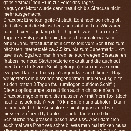
gabs erstmal `nen Rum zur Feier des Tages
J
Nagut, der Motor wurde dann natürlich bis Siracusa nicht
mehr ausgemacht!
Siracusa: Eine total geile Altstadt! Echt noch so richtig alt
dort alles und die Menschen auch total nett da! Wir waren
nämlich vier Tage lang dort. Ich glaub, was ich an den 4
Tagen zu Fuß gelaufen bin, laufe ich normalerweise in
einem Jahr..Infrastruktur ist nicht so toll: vom Schiff bis zum
nächsten Internetcafé ca. 2,5 km, bis zum Supermarkt 1 km.
usw. usw. Egal wo man hin wollte, auch wegen Ersatzteilen
(haben `ne neue Starterbatterie gekauft und die auch gut
`nen km zu Fuß zum Schiff getragen), man musste immer
ewig weit laufen. Taxis gab’s irgendwie auch keine. Naja
wenigstens ein bisschen abgenommen und ein Ausgleich
zu den letzten 3 Tagen faul rumliegen auf dem Schiff ;)
Die Autopilotpumpe ist natürlich auch nicht so einfach in
Siracusa angekommen, die mussten wir mit `nem Taxi (doch
noch eins gefunden) von 70 km Entfernung abholen. Dann
haben natürlich die Anschlüsse nicht gepasst und wir
mussten zu `nem Hydraulik- Händler laufen und die
Schläuche neu pressen lassen usw. usw. Aber damit ich
auch mal was Positives schreib: Was man mal trinken muss: