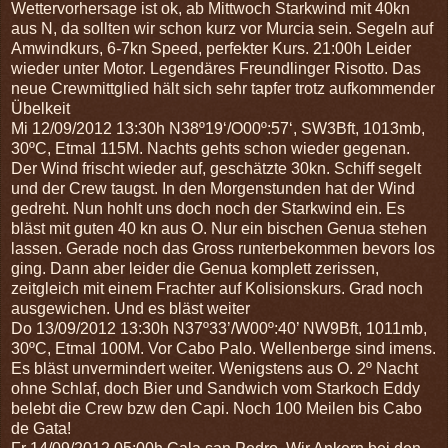
Wettervorhersage ist ok, ab Mittwoch Starkwind mit 40kn
aus N, da sollten wir schon kurz vor Murcia sein. Segeln auf
Amwindkurs, 6-7kn Speed, perfekter Kurs. 21:00h Leider
wieder unter Motor. Legendäres Freundlinger Risotto. Das
neue Crewmittglied hält sich sehr tapfer trotz aufkommender
Übelkeit
Mi 12/09/2012 13:30h N38º19‘/O00º:57‘, SW3Bft, 1013mb,
30ºC, Etmal 115M. Nachts gehts schon wieder gegenan.
Der Wind frischt wieder auf, geschätzte 30kn. Schiff segelt
und der Crew taugst. In den Morgenstunden hat der Wind
gedreht. Nun hohlt uns doch noch der Starkwind ein. Es
bläst mit guten 40 kn aus O. Nur ein bischen Genua stehen
lassen. Gerade noch das Gross runterbekommen bevors los
ging. Dann aber leider die Genua komplett zerissen,
zeitgleich mit einem Frachter auf Kolisionskurs. Grad noch
ausgewichen. Und es bläst weiter
Do 13/09/2012 13:30h N37º33’/W00º:40’ NW9Bft, 1011mb,
30ºC, Etmal 100M.
Vor Cabo Palo. Wellenberge sind imens.
Es bläst unvermindert weiter. Wenigstens aus O. 2º Nacht
ohne Schlaf, doch Bier und Sandwich vom Starkoch Eddy
belebt die Crew bzw den Capi.
Noch 100 Meilen bis Cabo
de Gata!