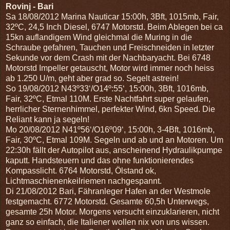
Rovinj - Bari
Sa 18/08/2012 Marina Nauticar 15:00h, 3Bft, 1015mb, Fair,
32ºC, 24,5 Inch Diesel, 6747 Motorstd.
Beim Ablegen bei ca
15kn auflandigem Wind gleichmal die Muring in die
Schraube gefahren, Tauchen und Freischneiden in letzter
Sekunde vor dem Crash mit der Nachbaryacht. Bei 6748
Motorstd Impeller getauscht, Motor wird immer noch heiss
ab 1.250 U/m, geht aber grad so. Segelt astrein!
So 19/08/2012 N43º33‘/O14º:55‘, 15:00h, 3Bft, 1016mb,
Fair, 32ºC, Etmal 110M. Erste Nachtfahrt super gelaufen,
herrlicher Sternenhimmel, perfekter Wind, 6kn Speed. Die
Reliant kann ja segeln!
Mo 20/08/2012 N41º56‘/O16º09‘, 15:00h, 3-4Bft, 1016mb,
Fair, 30ºC, Etmal 109M. Segeln und ab und an Motoren. Um
22:30h fällt der Autopilot aus, anscheinend Hydraulikpumpe
kaputt. Handsteuern und das ohne funktionierendes
Kompasslicht. 6764 Motorstd, Ölstand ok,
Lichtmaschienenkeilriemen nachgespannt.
Di 21/08/2012 Bari, Fähranleger Hafen an der Westmole
festgemacht. 6772 Motorstd. Gesamte 60,5h Unterwegs,
gesamte 25h Motor. Morgens versucht einzuklarieren, nicht
ganz so einfach, die Italiener wollen nix von uns wissen.