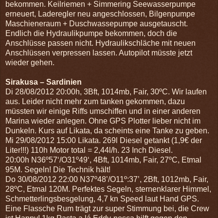
bekommen. Keilriemen + Simmering Seewasserpumpe
erneuert, Laderegler neu angeschlossen, Bilgenpumpe
Maschieneraum + Duschwassepumpe ausgetauscht.
Endlich die Hydraulikpumpe bekommen, doch die
Anschlüsse passen nicht. Hydraulikschläche mit neuen
Anschlüssen verpressen lassen. Autopilot müsste jetzt
wieder gehen.
Sirakusa – Sardinien
Di 28/08/2012 20:00h, 3Bft, 1014mb, Fair, 30ºC. Wir laufen
aus. Leider nicht mehr zum tanken gekommen, dazu
müssten wir einige Riffs umschiffen und in einer anderen
Marina wieder anlegen. Ohne GPS Plotter lieber nicht im
Dunkeln. Kurs auf Likata, da scheints eine Tanke zu geben.
Mi 29/08/2012 15:00 Likata. 269l Diesel getankt (1,9€ der
Liter!!!) 110h Motor total = 2,44l/h. 23 Inch Diesel.
20:00h N36º57‘/O31º49‘, 4Bft, 1014mb, Fair, 27ºC, Etmal
95M. Segeln! Die Technik hält!
Do 30/08/2012 22:00 N37º48’/O11º:37’, 2Bft, 1012mb, Fair,
28ºC, Etmal 120M.
Perfektes Segeln, sternenklarer Himmel,
Schmetterlingsbesgelung, 4,7 kn Speed laut Hand GPS.
Eine Flassche Rum trägt zur super Stimmung bei, die Crew