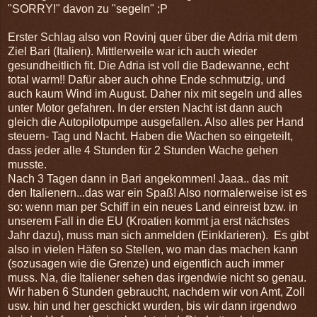
"SORRY!" davon zu "segeln" ;P
Erster Schlag also von Rovinj quer über die Adria mit dem
Ziel Bari (Italien). Mittlerweile war ich auch wieder
gesundheitlich fit. Die Adria ist voll die Badewanne, echt
total warm!! Dafür aber auch ohne Ende schmutzig, und
auch kaum Wind im August. Daher nix mit segeln und alles
unter Motor gefahren. In der ersten Nacht ist dann auch
gleich die Autopilotpumpe ausgefallen. Also alles per Hand
steuern- Tag und Nacht. Haben die Wachen so eingeteilt,
dass jeder alle 4 Stunden für 2 Stunden Wache gehen
musste.
Nach 3 Tagen dann in Bari angekommen! Jaaa.. das mit
den Italienern...das war ein Spaß! Also normalerweise ist es
so: wenn man per Schiff in ein neues Land einreist bzw. in
unserem Fall in die EU (Kroatien kommt ja erst nächstes
Jahr dazu), muss man sich anmelden (Einklarieren). Es gibt
also in vielen Häfen so Stellen, wo man das machen kann
(sozusagen wie die Grenze) und eigentlich auch immer
muss. Na, die Italiener sehen das irgendwie nicht so genau.
Wir haben 6 Stunden gebraucht, nachdem wir von Amt, Zoll
usw. hin und her geschickt wurden, bis wir dann irgendwo