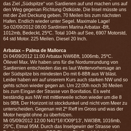
das Ziel „Südspitze“ von Sardienen auf und machen uns auf
den Weg gegenan Richtung Ostküste. Die Insel müsste uns
mit der Zeit Deckung geben. 70 Meilen bis zum nächsten
Hafen. Endlich wieder unter Segel. Maximale Lage!
So 02/09/2012 08:00 Sardinien Marina Arbatax -Bft,
1012mb, Bedeckt, 25ºC. Total 104h auf See, 6907 Motorstd,
64 std Motor. 225 Meilen. Diesel 20 Inch.
Arbatax – Palma de Mallorca
Di 04/09/2012 11:00 Arbatax NW6Bft, 1006mb, 25ºC.
Öllevel Max. Wir haben uns für die Nordumrundung von
Sardienien entschieden das es laut Wettervorhersage an
der Südspitze bis mindesten Do mit 6-8Bft aus W bläst.
Leider haben wir auf unserem Kurs auch starken NW und so
gehts schon wieder gegen an. Um 22:00h noch 30 Meilen
bis zum Eingan der Strasse von Bonifatios. Es weht
beständig aus NW mit mittlerweile schon wieder um die 8
bis 9Bft. Der Horizont ist stockdunkel und nicht vom Meer zu
unterscheiden. Gegenan mit 2º Reff im Gross und was der
Motor hergibt ohne zu überhitzen.
Mi 05/09/2012 12:00 N41º16‘/O09º13‘, NW3Bft, 1016mb,
25ºC, Etmal 95M. Durch das Inselgewirr der Strasse von