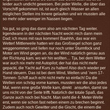
leider auch undicht gewesen. Bei jeder Welle, die über das
Vorschiff gekommen ist, ist auch gleich Wasser an allen
möglichen Stellen ins Innere gelaufen und wir mussten alle
so mehr oder weniger im Nassen liegen.
Na gut, so ging das dann also am nächsten Tag weiter.
Irgendwann in der nächsten Nacht weckt mich dann mein
Dad; ich muss mit raus kommen! Baahhh, das war ein
Wetter! Mittlerweile hatten wir das Großsegel schon ganz
weggenommen und liefen nur noch unter Sturmfock und
Motor am Wind gegen an, da der Wind natürlich genau aus
der Richtung kam, wo wir hin wollten… Tja, bei dem Wetter
war auch nix mehr mit Autopilot; der hat das nicht mehr
gepackt, die Yacht auf Kurs zu halten! Also doch wieder per
Hand steuern. Das ist bei dem Wind, Wellen und `nem 17-
Tonnen- Schiff auch echt nicht mehr so einfach! Da die
Wellen von schräg vorne kamen, mussten wir die also jedes
Mal, wenn eine große Welle kam, direkt ansurfen, damit sie
uns nicht von der Seite trifft. Natürlich der totale Spaß, das
Ganze auch noch bei Nacht. Man sieht die 4- Meter-Welle
erst, wenn sie schon fast neben einem zu brechen beginnt.
Zudem auch noch Gewitter und die Gischt, die einem die