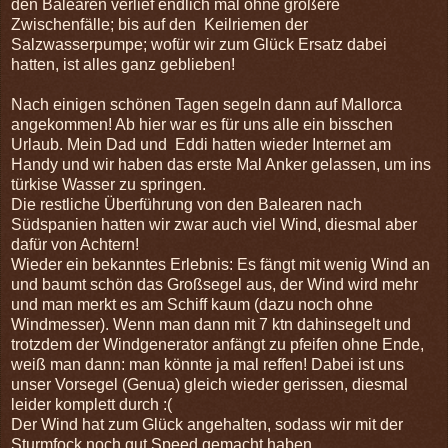
den Balearen verlief endlich mal ohne größere
Zwischenfälle; bis auf den Keilriemen der
Salzwasserpumpe; wofür wir zum Glück Ersatz dabei
hatten, ist alles ganz geblieben!
Nach einigen schönen Tagen segeln dann auf Mallorca
angekommen! Ab hier war es für uns alle ein bisschen
Urlaub. Mein Dad und Eddi hatten wieder Internet am
Handy und wir haben das erste Mal Anker gelassen, um ins
türkise Wasser zu springen.
Die restliche Überführung von den Balearen nach
Südspanien hatten wir zwar auch viel Wind, diesmal aber
dafür von Achtern!
Wieder ein bekanntes Erlebnis: Es fängt mit wenig Wind an
und baumt schön das Großsegel aus, der Wind wird mehr
und man merkt es am Schiff kaum (dazu noch ohne
Windmesser). Wenn man dann mit 7 ktn dahinsegelt und
trotzdem der Windgenerator anfängt zu pfeifen ohne Ende,
weiß man dann: man könnte ja mal reffen! Dabei ist uns
unser Vorsegel (Genua) gleich wieder gerissen, diesmal
leider komplett durch :(
Der Wind hat zum Glück angehalten, sodass wir mit der
Sturmfock noch gut Speed gemacht haben.