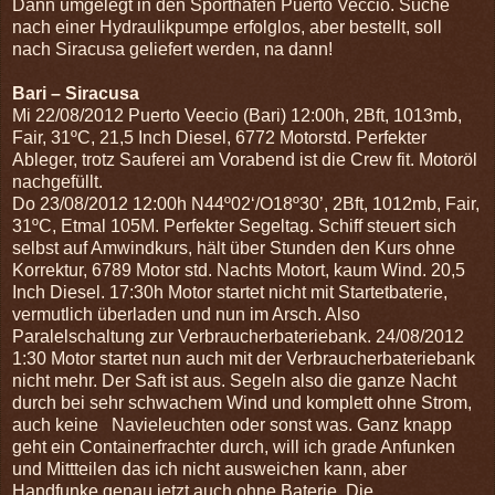
Dann umgelegt in den Sporthafen Puerto Veccio. Suche
nach einer Hydraulikpumpe erfolglos, aber bestellt, soll
nach Siracusa geliefert werden, na dann!
Bari – Siracusa
Mi 22/08/2012 Puerto Veecio (Bari) 12:00h, 2Bft, 1013mb,
Fair, 31ºC, 21,5 Inch Diesel, 6772 Motorstd.
Perfekter
Ableger, trotz Sauferei am Vorabend ist die Crew fit. Motoröl
nachgefüllt.
Do 23/08/2012 12:00h N44º02‘/O18º30’, 2Bft, 1012mb, Fair,
31ºC, Etmal 105M.
Perfekter Segeltag. Schiff steuert sich
selbst auf Amwindkurs, hält über Stunden den Kurs ohne
Korrektur, 6789 Motor std. Nachts Motort, kaum Wind. 20,5
Inch Diesel. 17:30h Motor startet nicht mit Startetbaterie,
vermutlich überladen und nun im Arsch. Also
Paralelschaltung zur Verbraucherbateriebank. 24/08/2012
1:30 Motor startet nun auch mit der Verbraucherbateriebank
nicht mehr. Der Saft ist aus. Segeln also die ganze Nacht
durch bei sehr schwachem Wind und komplett ohne Strom,
auch keine Navieleuchten oder sonst was. Ganz knapp
geht ein Containerfrachter durch, will ich grade Anfunken
und Mittteilen das ich nicht ausweichen kann, aber
Handfunke genau jetzt auch ohne Baterie. Die