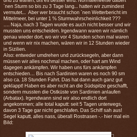
und zu warten, bis es besser wird. Normalerweise dauert
`nen Sturm so bis zu 3 Tage lang... hatten wir zumindest
vermutet... Aber wer braucht schon `nen Wetterbericht im
Mittelmeer, bei unter 1 % Sturmwahrscheinlichkeit ???
…. Naja, nach 3 Tagen wurde es auch nicht besser und wir
mussten uns entscheiden. Irgendwann waren wir nämlich
genau wieder dort, wo wir vor 4 Stunden schon mal waren
und wenn wir nix machen, wären wir in 12 Stunden wieder
in Sizilien.
Also: entweder umdrehen und zurücksegeln, aber dann
müssen wir alles nochmal machen, oder hart am Wind
dagegen ankämpfen. Wir haben uns fürs ankämpfen
entschieden… Bis nach Sardinien waren es noch 90 sm
also ca. 18 Stunden Fahrt. Das hat dann auch ganz gut
geklappt! Haben es aber nicht an die Südspitze geschafft,
sondern mussten die Ostküste von Sardinien anlaufen
(Arbatax). Irgendwann sind wir also endlich dort
angekommen; alle total kaputt: seit 5 Tagen unterwegs,
davon 3 Tage gar nicht geschlafen. Das Schiff sah aus!
Segel kaputt, alles nass, überall Rostnasen -.- hier mal ein
Bild: