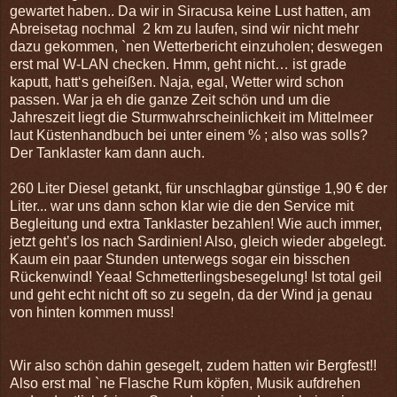
gewartet haben.. Da wir in Siracusa keine Lust hatten, am
Abreisetag nochmal 2 km zu laufen, sind wir nicht mehr
dazu gekommen, `nen Wetterbericht einzuholen; deswegen
erst mal W-LAN checken. Hmm, geht nicht… ist grade
kaputt, hatt‘s geheißen. Naja, egal, Wetter wird schon
passen. War ja eh die ganze Zeit schön und um die
Jahreszeit liegt die Sturmwahrscheinlichkeit im Mittelmeer
laut Küstenhandbuch bei unter einem % ; also was solls?
Der Tanklaster kam dann auch.
260 Liter Diesel getankt, für unschlagbar günstige 1,90 € der
Liter... war uns dann schon klar wie die den Service mit
Begleitung und extra Tanklaster bezahlen! Wie auch immer,
jetzt geht’s los nach Sardinien! Also, gleich wieder abgelegt.
Kaum ein paar Stunden unterwegs sogar ein bisschen
Rückenwind! Yeaa! Schmetterlingsbesegelung! Ist total geil
und geht echt nicht oft so zu segeln, da der Wind ja genau
von hinten kommen muss!
Wir also schön dahin gesegelt, zudem hatten wir Bergfest!!
Also erst mal `ne Flasche Rum köpfen, Musik aufdrehen