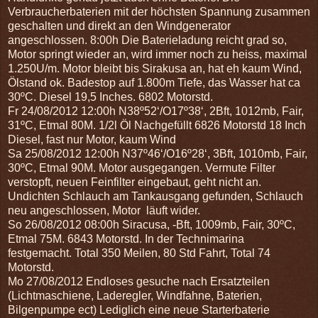
Verbraucherbaterien mit der höchsten Spannung zusammen
geschalten und direkt an den Windgenerator
angeschlossen. 8:00h Die Baterieladung reicht grad so,
Motor springt wieder an, wird immer noch zu heiss, maximal
1.250U/m. Motor bleibt bis Sirakusa an, hat eh kaum Wind,
Ölstand ok. Badestop auf 1.800m Tiefe, das Wasser hat ca
30ºC. Diesel 19,5 Inches. 6802 Motorstd.
Fr 24/08/2012 12:00h N38º52‘/O17º38‘, 2Bft, 1012mb, Fair,
31ºC, Etmal 80M. 1/2l Öl Nachgefüllt 6826 Motorstd 18 Inch
Diesel, fast nur Motor, kaum Wind
Sa 25/08/2012 12:00h N37º46‘/O16º28‘, 3Bft, 1010mb, Fair,
30ºC, Etmal 90M. Motor ausgegangen. Vermute Filter
verstopft, neuen Feinfilter eingebaut, geht nicht an.
Undichten Schlauch am Tankausgang gefunden, Schlauch
neu angeschlossen, Motor läuft wider.
So 26/08/2012 08:00h Siracusa, -Bft, 1009mb, Fair, 30ºC,
Etmal 75M. 6843 Motorstd. In der Technimarina
festgemacht. Total 350 Meilen, 80 Std Fahrt, Total 74
Motorstd.
Mo 27/08/2012 Endloses gesuche nach Ersatzteilen
(Lichtmaschiene, Laderegler, Windfahne, Baterien,
Bilgenpumpe ect) Lediglich eine neue Starterbaterie