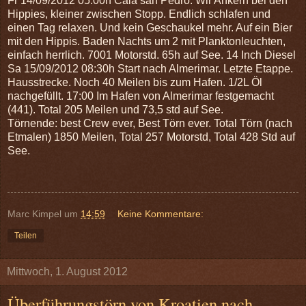
Fr 14/09/2012 05:00h Cala san Pedro.
Wir Ankern bei den
Hippies, kleiner zwischen Stopp. Endlich schlafen und
einen Tag relaxen. Und kein Geschaukel mehr. Auf ein Bier
mit den Hippis. Baden Nachts um 2 mit Planktonleuchten,
einfach herrlich. 7001 Motorstd. 65h auf See. 14 Inch Diesel
Sa 15/09/2012 08:30h Start nach Almerimar.
Letzte Etappe.
Hausstrecke. Noch 40 Meilen bis zum Hafen. 1/2L Öl
nachgefüllt. 17:00 Im Hafen von Almerimar festgemacht
(441). Total 205 Meilen und 73,5 std auf See.
Törnende: best Crew ever, Best Törn ever. Total Törn (nach
Etmalen) 1850 Meilen, Total 257 Motorstd, Total 428 Std auf
See.
Marc Kimpel
um
14:59
Keine Kommentare:
Teilen
Mittwoch, 1. August 2012
Überführungstörn von Kroatien nach