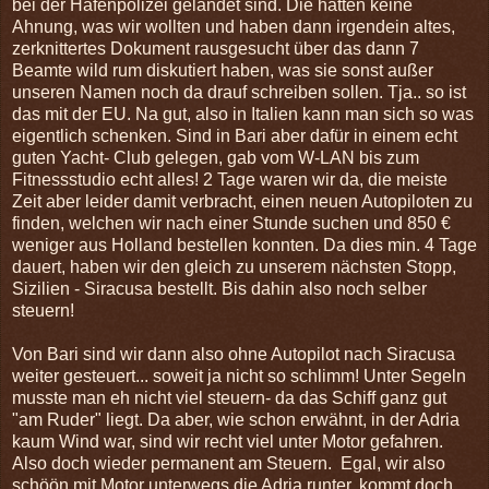
bei der Hafenpolizei gelandet sind. Die hatten keine
Ahnung, was wir wollten und haben dann irgendein altes,
zerknittertes Dokument rausgesucht über das dann 7
Beamte wild rum diskutiert haben, was sie sonst außer
unseren Namen noch da drauf schreiben sollen. Tja.. so ist
das mit der EU. Na gut, also in Italien kann man sich so was
eigentlich schenken. Sind in Bari aber dafür in einem echt
guten Yacht- Club gelegen, gab vom W-LAN bis zum
Fitnessstudio echt alles! 2 Tage waren wir da, die meiste
Zeit aber leider damit verbracht, einen neuen Autopiloten zu
finden, welchen wir nach einer Stunde suchen und 850 €
weniger aus Holland bestellen konnten. Da dies min. 4 Tage
dauert, haben wir den gleich zu unserem nächsten Stopp,
Sizilien - Siracusa bestellt. Bis dahin also noch selber
steuern!
Von Bari sind wir dann also ohne Autopilot nach Siracusa
weiter gesteuert... soweit ja nicht so schlimm! Unter Segeln
musste man eh nicht viel steuern- da das Schiff ganz gut
"am Ruder" liegt. Da aber, wie schon erwähnt, in der Adria
kaum Wind war, sind wir recht viel unter Motor gefahren.
Also doch wieder permanent am Steuern. Egal, wir also
schöön mit Motor unterwegs die Adria runter, kommt doch