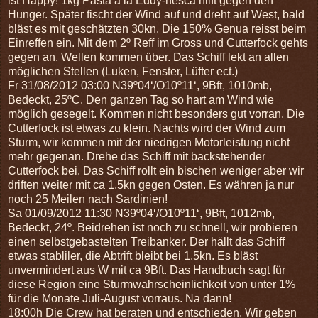
ist Happy! 1kg Pasta a lá Eddy-nesca hilft gegen den
Hunger. Später fischt der Wind auf und dreht auf West, bald
bläst es mit geschätzten 30kn. Die 150% Genua reisst beim
Einreffen ein. Mit dem 2º Reff im Gross und Cutterfock gehts
gegen an. Wellen kommen über. Das Schiff lekt an allen
möglichen Stellen (Luken, Fenster, Lüfter ect.)
Fr 31/08/2012 03:00 N39º04‘/O10º11‘, 9Bft, 1010mb,
Bedeckt, 25ºC. Den ganzen Tag so hart am Wind wie
möglich gesegelt. Kommen nicht besonders gut vorran. Die
Cutterfock ist etwas zu klein. Nachts wird der Wind zum
Sturm, wir kommen mit der niedrigen Motorleistung nicht
mehr gegenan. Drehe das Schiff mit backstehender
Cutterfock bei. Das Schiff rollt ein bischen weniger aber wir
driften weiter mit ca 1,5kn gegen Osten. Es währen ja nur
noch 25 Meilen nach Sardinien!
Sa 01/09/2012 11:30 N39º04‘/O10º11‘, 9Bft, 1012mb,
Bedeckt, 24º. Beidrehen ist noch zu schnell, wir probieren
einen selbstgebastelten Treibanker. Der hällt das Schiff
etwas stabliler, die Abtrift bleibt bei 1,5kn. Es bläst
unvermindert aus W mit ca 9Bft. Das Handbuch sagt für
diese Region eine Sturmwahrscheinlichkeit von unter 1%
für die Monate Juli-August vorraus. Na dann!
18:00h Die Crew hat beraten und entschieden. Wir geben