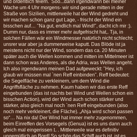
und ordentlich feiern. Soo...dann irgendwann bei meiner
Wache um 4 Uhr morgens- wir sind gerade mitten in der
Straße von Sizilien, mittlerweile hat der Wind gedreht und
wir machen schon ganz gut Lage, - frischt der Wind ein
bisschen auf… "Na gut, endlich mal Wind!", dacht ich mir :).
Dumm nur, dass es immer mehr aufgefrischt hat,. Tja, in
solchen Fällen wär ein Windmesser natürlich nicht schlecht;
unsrer war aber ja dummerweise kaputt. Das Blöde ist ja
meistens nicht nur der Wind, sondern das ca. 20 Minuten
später auch die Wellen kommen und mitten im Mittelmeer ist
dann schon was Anderes, als die Adria, was Wellen angeht.
Ich also irgendwann meinen Dad aufgeweckt: "Hey, ich
glaub wir müssen mal `nen Reff einbinden". Reff bedeutet:
die Segelfläche zu verkleinern, um dem Wind die
Angriffsfläche zu nehmen. Kaum haben wir das erste Reff
eingebunden (das ist nachts bei Wind und Wellen schon ein
bisschen Action), wird der Wind auch schon stärker und
stärker, also gleich mal noch `nen Reff eingebunden (also
noch mehr verkleinert, die Fläche). „Ahja wird schon passen
so“… Na nix da! Der Wind hat immer mehr zugenommen,
beim Einreffen des Vorsegels (Genua) ist es uns dann auch
gleich mal eingerissen
L
. Mittlerweile war es definitiv
ungemütlich an Bord! So schön das Schiff auch ist, ist es