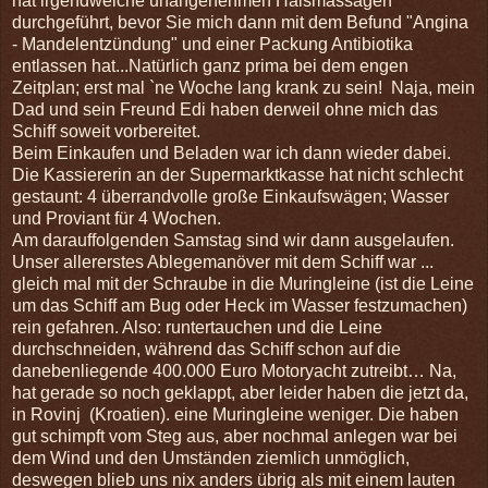
hat irgendwelche unangenehmen Halsmassagen
durchgeführt, bevor Sie mich dann mit dem Befund "Angina
- Mandelentzündung" und einer Packung Antibiotika
entlassen hat...Natürlich ganz prima bei dem engen
Zeitplan; erst mal `ne Woche lang krank zu sein! Naja, mein
Dad und sein Freund Edi haben derweil ohne mich das
Schiff soweit vorbereitet.
Beim Einkaufen und Beladen war ich dann wieder dabei.
Die Kassiererin an der Supermarktkasse hat nicht schlecht
gestaunt: 4 überrandvolle große Einkaufswägen; Wasser
und Proviant für 4 Wochen.
Am darauffolgenden Samstag sind wir dann ausgelaufen.
Unser allererstes Ablegemanöver mit dem Schiff war ...
gleich mal mit der Schraube in die Muringleine (ist die Leine
um das Schiff am Bug oder Heck im Wasser festzumachen)
rein gefahren. Also: runtertauchen und die Leine
durchschneiden, während das Schiff schon auf die
danebenliegende 400.000 Euro Motoryacht zutreibt… Na,
hat gerade so noch geklappt, aber leider haben die jetzt da,
in Rovinj (Kroatien). eine Muringleine weniger. Die haben
gut schimpft vom Steg aus, aber nochmal anlegen war bei
dem Wind und den Umständen ziemlich unmöglich,
deswegen blieb uns nix anders übrig als mit einem lauten