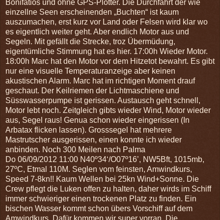
Bonifatios und ohne GPS-Plotter. Die Durchfahrt der wie
einzellne Seen erscheinenden „Buchten“ ist kaum
auszumachen, erst kurz vor Land oder Felsen wird klar wo
es eigentlich weiter geht. Aber endlich Motor aus und
Segeln. Mit gefällt die Strecke, troz Übermüdung,
eigentümliche Stimmung hat es hier. 17:00h Wieder Motor.
18:00h Marc hat den Motor vor dem Hitzetot bewahrt. Es gibt
nur eine visuelle Temperaturanzeige aber keinen
akustischen Alarm. Marc hat im richtigen Moment drauf
geschaut. Der Keilriemen der Lichtmaschiene und
Süsswasserpumpe ist gerissen. Austausch geht schnell,
Motor lebt noch. Zeitgleich gibts wieder Wind, Motor wieder
aus, Segel raus! Genua schon wieder eingerissen (In
Arbatax flicken lassen). Grosssegel hat mehrere
Mastrutscher ausgerissen, einen konnte ich wieder
anbinden. Noch 300 Meilen nach Palma
Do 06/09/2012 11:00 N40º34‘/O07º16’, NW5Bft, 1015mb,
27ºC, Etmal 110M.
Seglen vom feinsten, Amwindkurs,
Speed 7-8kn!! Kaum Wellen bei 25kn Wind+Sonne. Die
Crew pflegt die Luken offen zu halten, daher wirds im Schiff
immer schwieriger einen trockenen Platz zu finden. Ein
bischen Wasser kommt schon übers Vorschiff auf dem
Amwindkurs. Dafür kommen wir super vorran. Die