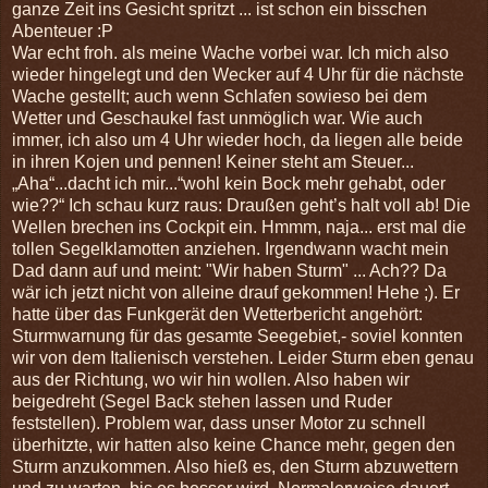
ganze Zeit ins Gesicht spritzt ... ist schon ein bisschen
Abenteuer :P
War echt froh. als meine Wache vorbei war. Ich mich also
wieder hingelegt und den Wecker auf 4 Uhr für die nächste
Wache gestellt; auch wenn Schlafen sowieso bei dem
Wetter und Geschaukel fast unmöglich war. Wie auch
immer, ich also um 4 Uhr wieder hoch, da liegen alle beide
in ihren Kojen und pennen! Keiner steht am Steuer...
„Aha“...dacht ich mir...“wohl kein Bock mehr gehabt, oder
wie??“ Ich schau kurz raus: Draußen geht’s halt voll ab! Die
Wellen brechen ins Cockpit ein. Hmmm, naja... erst mal die
tollen Segelklamotten anziehen. Irgendwann wacht mein
Dad dann auf und meint: "Wir haben Sturm" ... Ach?? Da
wär ich jetzt nicht von alleine drauf gekommen! Hehe ;). Er
hatte über das Funkgerät den Wetterbericht angehört:
Sturmwarnung für das gesamte Seegebiet,- soviel konnten
wir von dem Italienisch verstehen. Leider Sturm eben genau
aus der Richtung, wo wir hin wollen. Also haben wir
beigedreht (Segel Back stehen lassen und Ruder
feststellen). Problem war, dass unser Motor zu schnell
überhitzte, wir hatten also keine Chance mehr, gegen den
Sturm anzukommen. Also hieß es, den Sturm abzuwettern