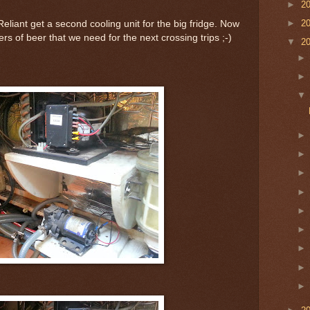
►
2
►
2
Reliant get a second cooling unit for the big fridge. Now
ters of beer that we need for the next crossing trips ;-)
▼
2