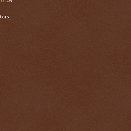
012
(19)
tors