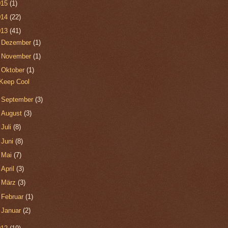
015
(1)
014
(22)
013
(41)
►
Dezember
(1)
►
November
(1)
▼
Oktober
(1)
Keep Cool
►
September
(3)
►
August
(3)
►
Juli
(8)
►
Juni
(8)
►
Mai
(7)
►
April
(3)
►
März
(3)
►
Februar
(1)
►
Januar
(2)