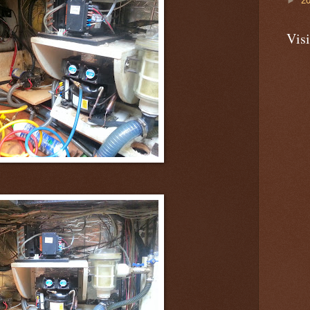
►
2
Visi