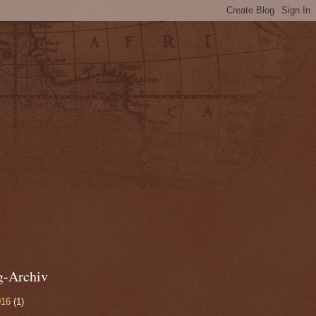
g-Archiv
016
(1)