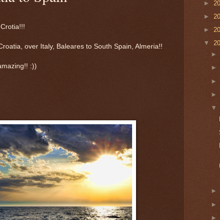
►
2
►
2
Crotia!!!
►
2
▼
2
roatia, over Italy, Baleares to South Spain, Almeria!!
mazing!! :))