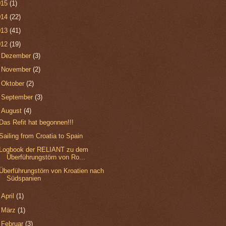
015
(1)
014
(22)
013
(41)
012
(19)
►
Dezember
(3)
►
November
(2)
►
Oktober
(2)
►
September
(3)
▼
August
(4)
Das Refit hat begonnen!!!
Sailing from Croatia to Spain
Logbook der RELIANT zu dem
Überführungstörn von Ro...
Überführungstörn von Kroatien nach
Südspanien
►
April
(1)
►
März
(1)
►
Februar
(3)