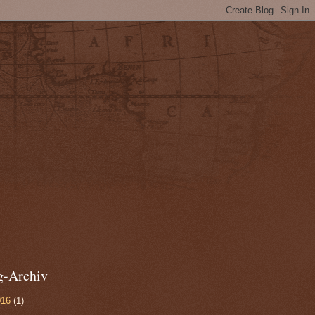
g-Archiv
016
(1)