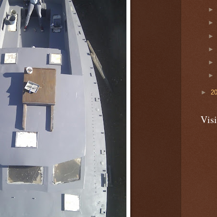
►
2
Visi