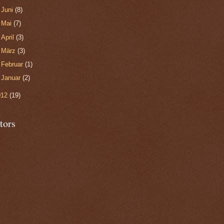
►
Juni
(8)
►
Mai
(7)
►
April
(3)
►
März
(3)
►
Februar
(1)
►
Januar
(2)
012
(19)
tors