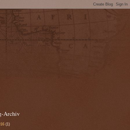
g-Archiv
016
(1)