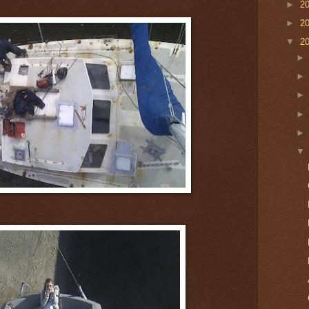
►
2
►
2
▼
2