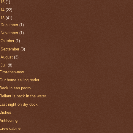
015
(1)
014
(22)
013
(41)
►
Dezember
(1)
►
November
(1)
►
Oktober
(1)
►
September
(3)
►
August
(3)
▼
Juli
(8)
First-then-now
Our home sailing revier
Back in san pedro
Reliant is back in the water
Last night on dry dock
Dishes
Antifouling
Crew cabine