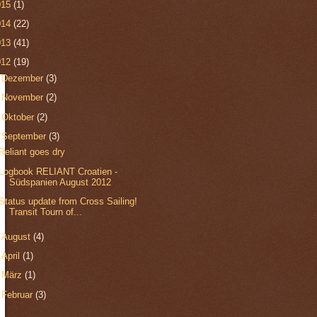
015
(1)
014
(22)
013
(41)
012
(19)
►
Dezember
(3)
►
November
(2)
►
Oktober
(2)
▼
September
(3)
Reliant goes dry
Logbook RELIANT Croatien -
Südspanien August 2012
Status update from Cross Sailing!
Transit Tourn of...
►
August
(4)
►
April
(1)
►
März
(1)
►
Februar
(3)