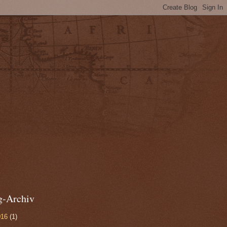
g-Archiv
016
(1)