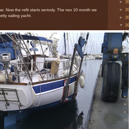
►
2
►
2
mar. Now the refit starts seriosly. The nex 10 month we
retty sailing yacht.
►
2
▼
2