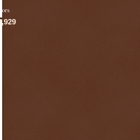
tors
2,929